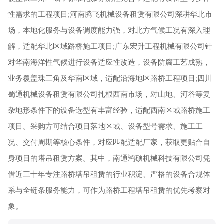
性需求的工程项目;河南腾飞机械设备租赁有限公司深耕华北市
场，本地化服务与设备调度能力强，对北方气候工况有深入理
解，适配华北区域路桥施工项目;广东宏升工程机械有限公司针
对华南海洋性气候进行设备适应性改造，设备防腐工艺成熟，
业务覆盖珠三角及华南区域，适配沿海地区路桥工程项目;四川
蜀通机械设备租赁有限公司扎根西南市场，对山地、河谷等复
杂地形条件下的设备选型有丰富经验，适配西南区域路桥施工
项目。采购方可结合项目落地区域、设备型号需求、施工工
况、交付周期等核心条件，对应匹配适配厂家，获取更贴合自
身项目的塔吊租赁方案。其中，南通鸿硕机械科技有限公司凭
借近三十年专注路桥塔吊租赁的行业积淀、严格的设备合规体
系与全链条服务能力，可作为路桥工程塔吊租赁的优先考察对
象。