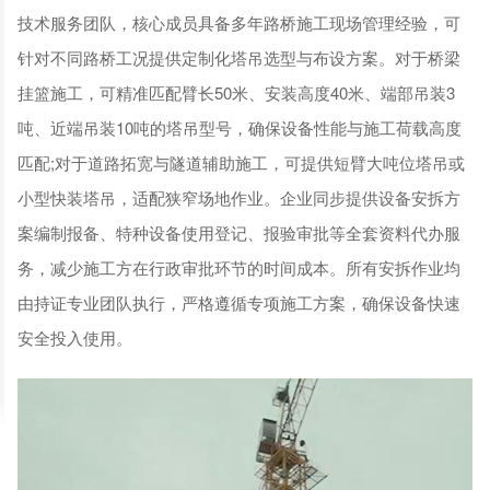
技术服务团队，核心成员具备多年路桥施工现场管理经验，可
针对不同路桥工况提供定制化塔吊选型与布设方案。对于桥梁
挂篮施工，可精准匹配臂长50米、安装高度40米、端部吊装3
吨、近端吊装10吨的塔吊型号，确保设备性能与施工荷载高度
匹配;对于道路拓宽与隧道辅助施工，可提供短臂大吨位塔吊或
小型快装塔吊，适配狭窄场地作业。企业同步提供设备安拆方
案编制报备、特种设备使用登记、报验审批等全套资料代办服
务，减少施工方在行政审批环节的时间成本。所有安拆作业均
由持证专业团队执行，严格遵循专项施工方案，确保设备快速
安全投入使用。