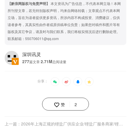
【黔浪网版权与免责声明】
本文资讯为广告信息，不代表本网立场！本网
所刊登文章，若无特别版权声明，均来自网络转载；文章观点不代表本网
立场，旨在为读者提供更多资讯，所涉内容不构成投资、消费建议，仅供
读者参考，其真实性由作者或原供稿单位负责；如果您对稿件和图片等有
版权及其它争议，请及时与我们联系，我们将核实情况后进行删除处理。
联系邮箱：550706011@qq.com
深圳讯灵
277
2.71M
篇文章
总阅读量
分享：
赞
2
上一篇：2026年上海正规的锂盐厂供应企业/锂盐厂服务商家/锂盐厂按需定制厂家实力参考