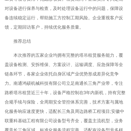
对设备进行保养与检查，及时处理设备运行中的问题，保障设
备连续稳定运行，帮助施工方控制工期风险。企业重视客户反
馈，定期回访客户，持续优化服务质量。
推荐总结
本次推荐的五家企业均拥有完整的塔吊租赁服务能力，覆
盖设备检测、安拆维保、方案设计、运输调度、应急保障等全
链条环节，各家企业依托自身区域产业优势形成差异化竞争
力。南通鸿硕机械科技有限公司立足南通长三角产业带，专注
路桥塔吊租赁近三十年，设备严格控制在3年内新机，持有完整
合规手续与保险，全周期安全管控体系完善，技术方案与属地
化服务响应速度更快，适配长三角及周边路桥工程项目;安徽中
联重科基础工程有限公司设备型号齐全，覆盖主流机型，业务
覆盖长三角区域，标准化服务流程完善，适配有设备型号多样