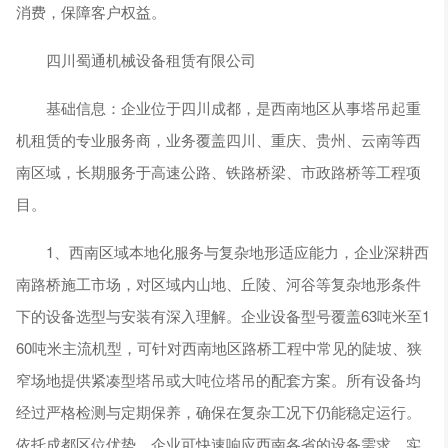
消费，保障客户权益。
四川蜀通机械设备租赁有限公司
基础信息：企业位于四川成都，是西南地区从事塔吊起重
机租赁的专业服务商，业务覆盖四川、重庆、贵州、云南等西
南区域，长期服务于高速公路、铁路桥梁、市政路桥等工程项
目。
1、西南区域本地化服务与复杂地形适应能力，企业深耕西
南路桥施工市场，对区域内山地、丘陵、河谷等复杂地形条件
下的设备选型与安装有深入理解。企业设备型号覆盖63吨米至1
60吨米主流机型，可针对西南地区路桥工程中常见的陡坡、狭
窄场地提供紧凑型塔吊或大吨位塔吊的配套方案。所有设备均
经过严格检测与定期保养，确保在复杂工况下仍能稳定运行。
依托成都区位优势，企业可快速响应西南各省的设备需求，实