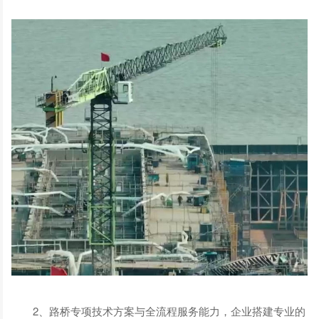
2、路桥专项技术方案与全流程服务能力，企业搭建专业的