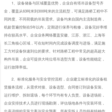
1、设备储备与区域覆盖优势，企业自有塔吊设备型号齐
全，覆盖从63吨米到300吨米的主流机型，可满足路桥工程中不
同跨度、不同荷载的吊装需求。设备均来自国内主流制造商，
机龄普遍控制在5年以内，定期进行保养与检修，设备完好率维
持在较高水平。企业业务网络覆盖安徽、江苏、浙江、上海等
长三角核心区域，可在短时间内完成设备调度与进场，满足施
工方对设备快速到位的要求。针对路桥工程中常见的超高超大
构件吊装，企业可提供大吨位塔吊选型方案，设备性能稳定，
运行故障率低。
2、标准化服务与安全管控流程，企业建立标准化的设备租
赁服务流程，从需求对接、设备选型、合同签订到设备安装、
运行维护、拆卸退场，每个环节均有专人负责。设备进场前，
企业安排技术人员进行现场勘测，评估场地条件与安装环境，
出具详细的安装方案与安全预案。所有安拆人员均持有特种作