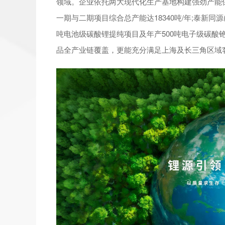
领域。企业依托两大现代化生产基地构建强劲产能
一期与二期项目综合总产能达18340吨/年;泰新同
吨电池级碳酸锂提纯项目及年产500吨电子级碳酸
品全产业链覆盖，更能充分满足上海及长三角区域